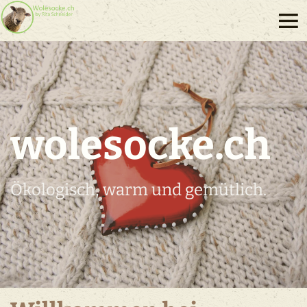
wolesocke.ch
Ökologisch, warm und gemütlich.